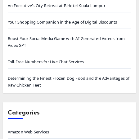
An Executive’s City Retreat at B Hotel Kuala Lumpur
Your Shopping Companion in the Age of Digital Discounts
Boost Your Social Media Game with AI-Generated Videos from
VideoGPT
Toll-Free Numbers for Live Chat Services
Determining the Finest Frozen Dog Food and the Advantages of
Raw Chicken Feet
Categories
Amazon Web Services