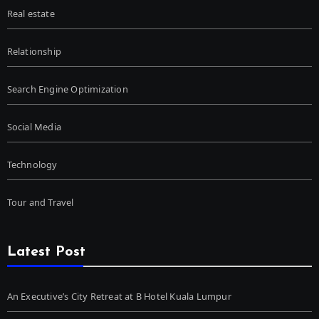
Real estate
Relationship
Search Engine Optimization
Social Media
Technology
Tour and Travel
Latest Post
An Executive’s City Retreat at B Hotel Kuala Lumpur