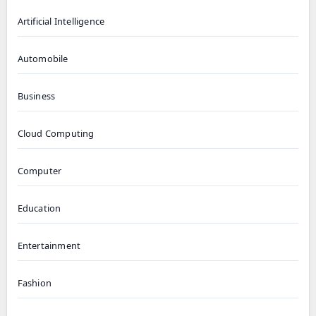
Artificial Intelligence
Automobile
Business
Cloud Computing
Computer
Education
Entertainment
Fashion