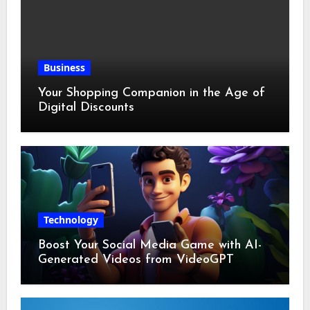
Business
Your Shopping Companion in the Age of
Digital Discounts
Technology
Boost Your Social Media Game with AI-
Generated Videos from VideoGPT