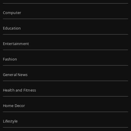
Computer
Education
Entertainment
Fashion
General News
Health and Fitness
Home Decor
Lifestyle