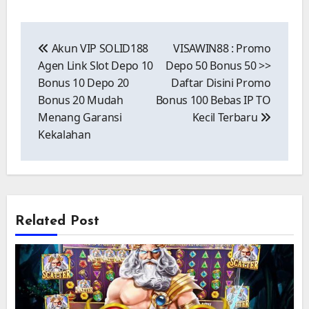
Post
navigation
Akun VIP SOLID188
VISAWIN88 : Promo
Agen Link Slot Depo 10
Depo 50 Bonus 50 >>
Bonus 10 Depo 20
Daftar Disini Promo
Bonus 20 Mudah
Bonus 100 Bebas IP TO
Menang Garansi
Kecil Terbaru
Kekalahan
Related Post