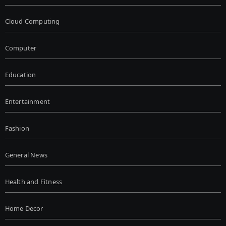
Cloud Computing
Computer
Education
Entertainment
Fashion
General News
Health and Fitness
Home Decor