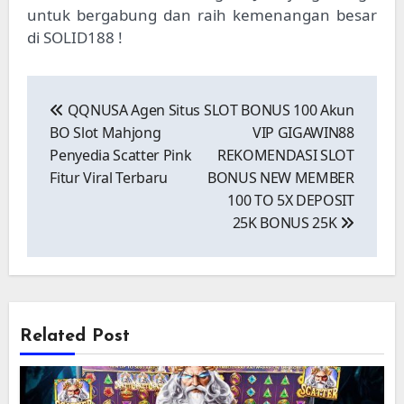
untuk bergabung dan raih kemenangan besar
di SOLID188 !
Post
navigation
QQNUSA Agen Situs
SLOT BONUS 100 Akun
BO Slot Mahjong
VIP GIGAWIN88
Penyedia Scatter Pink
REKOMENDASI SLOT
Fitur Viral Terbaru
BONUS NEW MEMBER
100 TO 5X DEPOSIT
25K BONUS 25K
Related Post