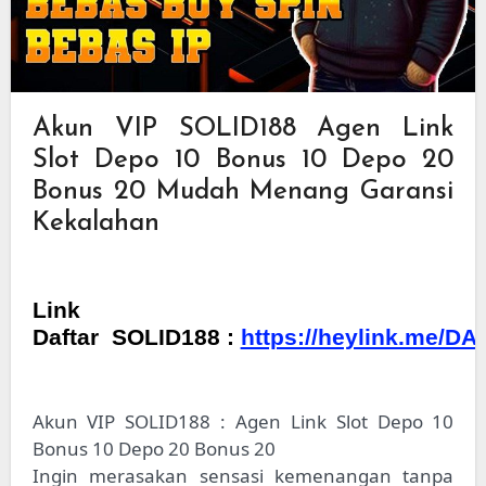
Akun VIP SOLID188 Agen Link
Slot Depo 10 Bonus 10 Depo 20
Bonus 20 Mudah Menang Garansi
Kekalahan
Link
Daftar SOLID188 :
https://heylink.me/D
Akun VIP SOLID188 : Agen Link Slot Depo 10
Bonus 10 Depo 20 Bonus 20
Ingin merasakan sensasi kemenangan tanpa