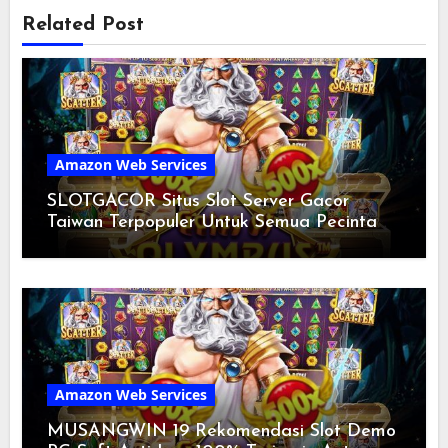
Related Post
Amazon Web Services
SLOTGACOR Situs Slot Server Gacor
Taiwan Terpopuler Untuk Semua Pecinta
Slot Mania Hari Ini 2024
Amazon Web Services
MUSANGWIN 19 Rekomendasi Slot Demo