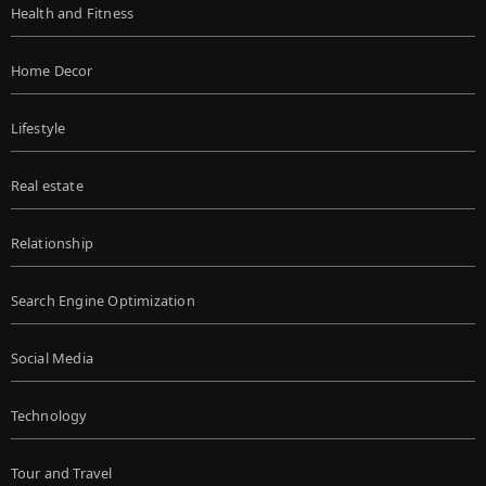
Health and Fitness
Home Decor
Lifestyle
Real estate
Relationship
Search Engine Optimization
Social Media
Technology
Tour and Travel