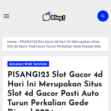
Skip
to
content
Home
»
PISANG123 Slot Gacor 4d Hari Ini Merupakan Situs
Slot 4d Gacor Pasti Auto Turun Perkalian Gede Diawal 2024
Amazon Web Services
PISANG123 Slot Gacor 4d
Hari Ini Merupakan Situs
Slot 4d Gacor Pasti Auto
Turun Perkalian Gede