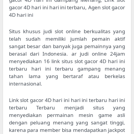
gacor 4D hari ini hari ini terbaru, Agen slot gacor
4D hari ini
Situs khusus judi slot online berkualitas yang
telah sudah memiliki jumlah pemain aktif
sangat besar dan banyak juga pemainnya yang
berasal dari Indonesia. ar judi online 24jam
menyediakan 16 link situs slot gacor 4D hari ini
terbaru hari ini terbaru gampang menang
tahan lama yang bertaraf atau berkelas
internasional.
Link slot gacor 4D hari ini hari ini terbaru hari ini
terbaru Terbaru menjadi situs yang
menyediakan permainan mesin game asli
dengan peluang menang yang sangat tinggi,
karena para member bisa mendapatkan jackpot