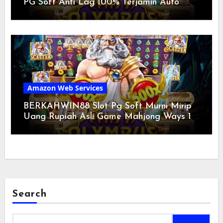
PG Soft Anti Lag 100% Terjamin Auto
Kasih Sensational Gede Diawal 2024
Amazon Web Services
BERKAHWIN88 Slot Pg Soft Murni Mirip
Uang Rupiah Asli Game Mahjong Ways 1 2
Terbukti 2024
Search