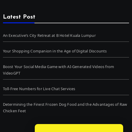
Latest Post
An Executive’s City Retreat at B Hotel Kuala Lumpur
Your Shopping Companion in the Age of Digital Discounts
Boost Your Social Media Game with AI-Generated Videos from
VideoGPT
Toll-Free Numbers for Live Chat Services
Determining the Finest Frozen Dog Food and the Advantages of Raw
Chicken Feet