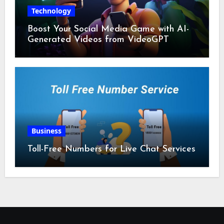
Technology
Boost Your Social Media Game with AI-
Generated Videos from VideoGPT
Business
Toll-Free Numbers for Live Chat Services