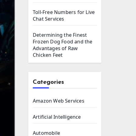
Toll-Free Numbers for Live
Chat Services
Determining the Finest
Frozen Dog Food and the
Advantages of Raw
Chicken Feet
Categories
Amazon Web Services
Artificial Intelligence
Automobile