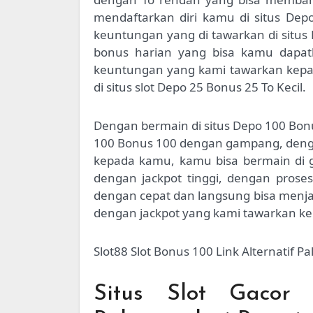
mendaftarkan diri kamu di situs De
keuntungan yang di tawarkan di situs
bonus harian yang bisa kamu dapat
keuntungan yang kami tawarkan kepa
di situs slot Depo 25 Bonus 25 To Kecil.
Dengan bermain di situs Depo 100 Bon
100 Bonus 100 dengan gampang, dengan
kepada kamu, kamu bisa bermain di 
dengan jackpot tinggi, dengan proses
dengan cepat dan langsung bisa menjad
dengan jackpot yang kami tawarkan ke
Slot88 Slot Bonus 100 Link Alternatif 
Situs Slot Gaco