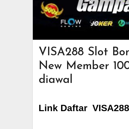
VISA288 Slot Bon
New Member 100 
diawal​
Link Daftar VISA288