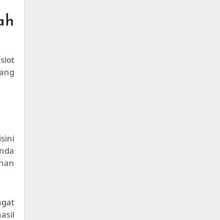
ah
slot
pang
sini
anda
ihan
ngat
asil