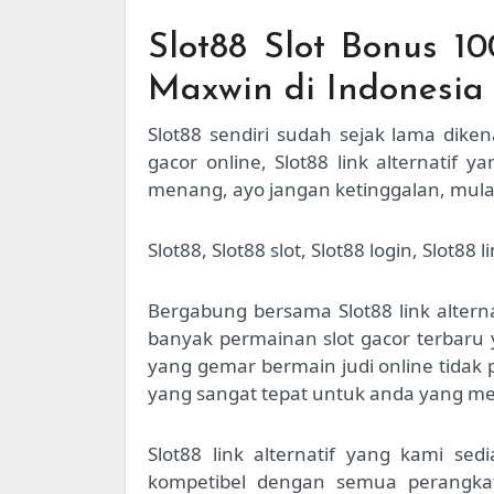
Slot88 Slot Bonus 1
Maxwin di Indonesia
Slot88 sendiri sudah sejak lama dikena
gacor online, Slot88 link alternatif 
menang, ayo jangan ketinggalan, mulai
Slot88, Slot88 slot, Slot88 login, Slot88 l
Bergabung bersama Slot88 link alterna
banyak permainan slot gacor terbaru y
yang gemar bermain judi online tidak p
yang sangat tepat untuk anda yang m
Slot88 link alternatif yang kami se
kompetibel dengan semua perangkat