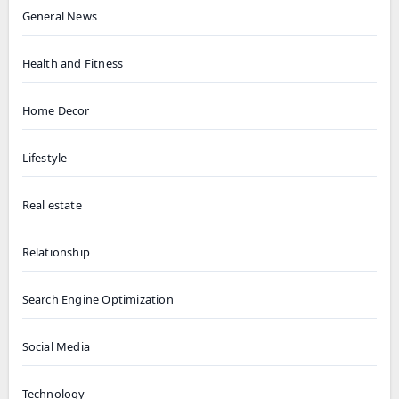
General News
Health and Fitness
Home Decor
Lifestyle
Real estate
Relationship
Search Engine Optimization
Social Media
Technology