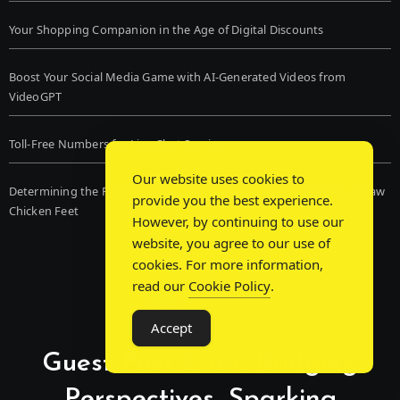
Your Shopping Companion in the Age of Digital Discounts
Boost Your Social Media Game with AI-Generated Videos from
VideoGPT
Toll-Free Numbers for Live Chat Services
Our website uses cookies to
Determining the Finest Frozen Dog Food and the Advantages of Raw
provide you the best experience.
Chicken Feet
However, by continuing to use our
website, you agree to our use of
cookies. For more information,
read our
Cookie Policy
.
Accept
Guest Post Chat: Bridging
Perspectives, Sparking