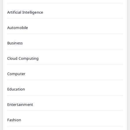
Artificial Intelligence
Automobile
Business
Cloud Computing
Computer
Education
Entertainment
Fashion