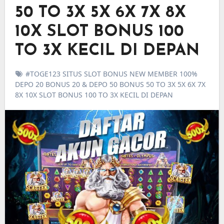
50 TO 3X 5X 6X 7X 8X
10X SLOT BONUS 100
TO 3X KECIL DI DEPAN
#TOGE123 SITUS SLOT BONUS NEW MEMBER 100%
DEPO 20 BONUS 20 & DEPO 50 BONUS 50 TO 3X 5X 6X 7X
8X 10X SLOT BONUS 100 TO 3X KECIL DI DEPAN