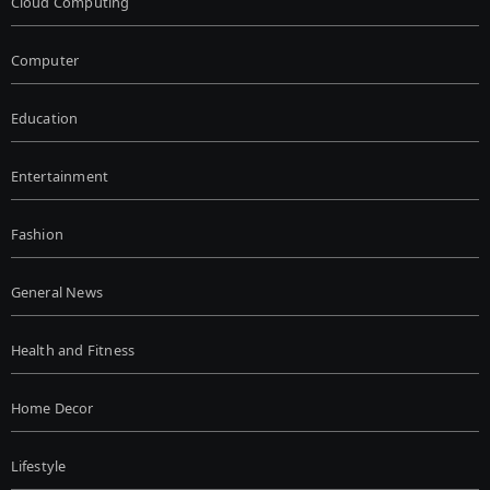
Cloud Computing
Computer
Education
Entertainment
Fashion
General News
Health and Fitness
Home Decor
Lifestyle