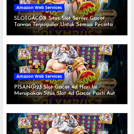
Amazon Web Services
SLOTGACOR Situs Slot Server Gacor
Taiwan Terpopuler Untuk Semua Pecinta
Slot Mania Hari Ini 2024
Amazon Web Services
PISANG123 Slot Gacor 4d Hari Ini
Merupakan Situs Slot 4d Gacor Pasti Auto
Turun Perkalian Gede Diawal 2024