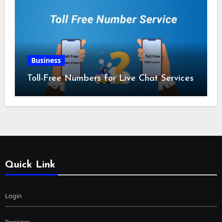
Business
Toll-Free Numbers for Live Chat Services
Quick Link
Login
Register