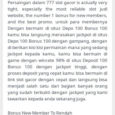
Persaingan dalam 777 slot gacor is actually very
tight, especially the most reliable slot judi
website, the number 1 bonus for new members,
and the best promo. untuk para membernya
Dengan bermain di situs Depo 100 Bonus 100
kamu bisa langsung merasakan jackpot di situs
Depo 100 Bonus 100 dengan gampang, dengan
di berikan kisi kisi permainan mana yang sedang
jackpot kepada kamu, kamu bisa bermain di
game dengan winrate 98% di situs Deposit 100
Bonus 100 dengan jackpot tinggi, dengan
proses deposit yang cepat kamu bisa bermain di
link slot gacor dengan cepat dan langsung bisa
menjadi salah satu dari bagian banyak orang
yang sudah terbukti dengan jackpot yang kami
tawarkan kepada anda sekarang juga.
Bonus New Member To Rendah