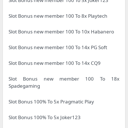
Slot Bonus new member 100 To 5x Joker123
Slot Bonus new member 100 To 8x Playtech
Slot Bonus new member 100 To 10x Habanero
Slot Bonus new member 100 To 14x PG Soft
Slot Bonus new member 100 To 14x CQ9
Slot Bonus new member 100 To 18x
Spadegaming
Slot Bonus 100% To 5x Pragmatic Play
Slot Bonus 100% To 5x Joker123