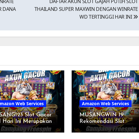
NRATE
DAFTAR AKUN SLOT GAJAH PUTIH SLOT
R DANA
THAILAND SUPER MAXWIN DENGAN WINRATE
WD TERTINGGI HAR INI
mazon Web Services
Amazon Web Services
SANG123 Slot Gacor
MUSANGWIN 19
 Hari Ini Merupakan
Rekomendasi Slot
tus Slot 4d Gacor
Demo PG Soft Anti La
sti Auto Turun
100% Terjamin Auto