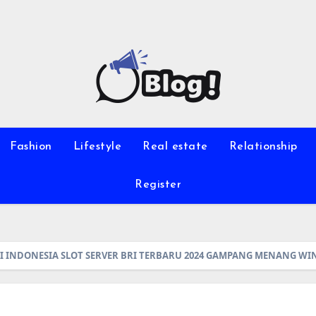
Fashion
Lifestyle
Real estate
Relationship
Register
I INDONESIA SLOT SERVER BRI TERBARU 2024 GAMPANG MENANG WIN