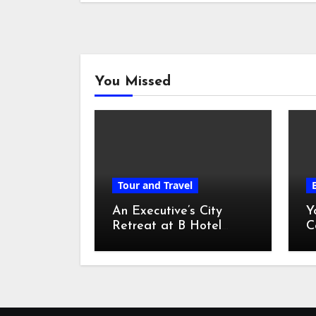
Mania Hari Ini 2024
Pe
2
You Missed
Tour and Travel
An Executive’s City
Y
Retreat at B Hotel
C
Kuala Lumpur
o