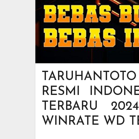
TARUHANTOTO
RESMI INDONE
TERBARU 20
WINRATE WD TE