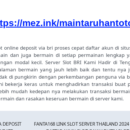
ttps://mez.ink/maintaruhanto
online deposit via bri proses cepat daftar akun di situs
in dan juga bermain di setiap permainan lengkap 
ngan modal kecil. Server Slot BRI Kami Hadir di Ten
aman bermain yang jauh lebih baik dan tentu nya 
dak di pungkirin dengan perkembangan penguna via 
i bekerja keras untuk menghadirkan transaksi buat 
lebih mudah kedepan nya melakukan transaksi bermai
bermain dan rasakan keseruan bermain di server kami.
A DEPOSIT
FANTA168 LINK SLOT SERVER THAILAND 2024