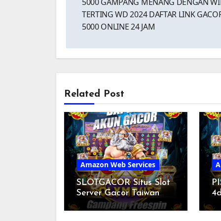
5000 GAMPANG MENANG DENGAN WI
TERTING WD 2024 DAFTAR LINK GACO
5000 ONLINE 24 JAM
Related Post
Amazon Web Services
A
SLOTGACOR Situs Slot
PI
Server Gacor Taiwan
4d
Terpopuler Untuk
Si
Semua Pecinta Slot
Pa