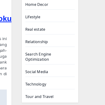
Home Decor
toku
Lifestyle
Real estate
 ini
Relationship
yang
gah-
Search Engine
juga
Optimization
bank
para
Social Media
n di
Technology
Tour and Travel