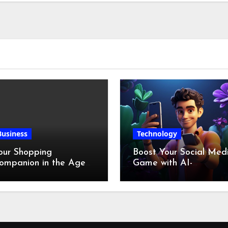
rkalian Gede Diawal
Kasih Sensational Ged
024
Diawal 2024
Business
Technology
our Shopping
Boost Your Social Med
ompanion in the Age
Game with AI-
f Digital Discounts
Generated Videos fro
VideoGPT