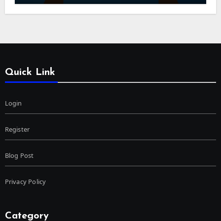
Quick Link
Login
Register
Blog Post
Privacy Policy
Category