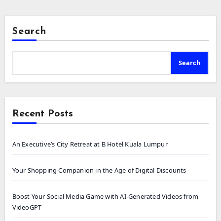
Search
Search
Recent Posts
An Executive’s City Retreat at B Hotel Kuala Lumpur
Your Shopping Companion in the Age of Digital Discounts
Boost Your Social Media Game with AI-Generated Videos from
VideoGPT