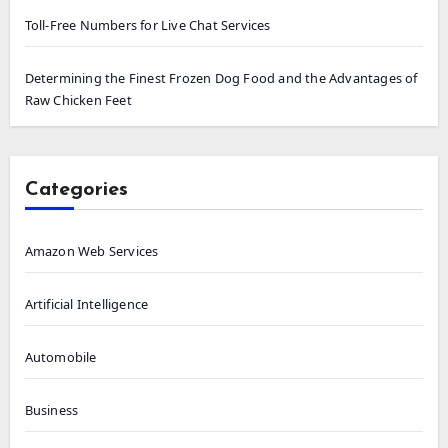
Toll-Free Numbers for Live Chat Services
Determining the Finest Frozen Dog Food and the Advantages of
Raw Chicken Feet
Categories
Amazon Web Services
Artificial Intelligence
Automobile
Business