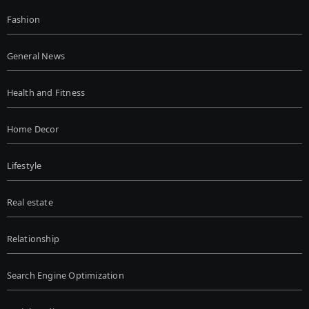
Fashion
General News
Health and Fitness
Home Decor
Lifestyle
Real estate
Relationship
Search Engine Optimization