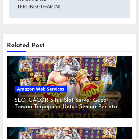
TERTINGGI HAR INI
Related Post
Amazon Web Services
SLOTGACOR Situs Slot Server Gacor
Taiwan Terpopuler Untuk Semua Pecinta
Slot Mania Hari Ini 2024