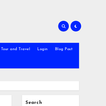
Tour and Travel
Login
Blog Post
Search