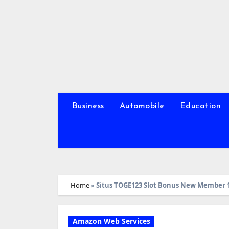
Skip
to
content
Business
Automobile
Education
Home
»
Situs TOGE123 Slot Bonus New Member 1
Amazon Web Services