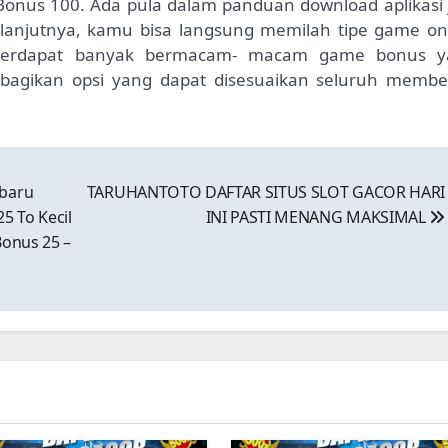
Bonus 100. Ada pula dalam panduan download aplikasi 
lanjutnya, kamu bisa langsung memilah tipe game on
terdapat banyak bermacam- macam game bonus y
bagikan opsi yang dapat disesuaikan seluruh membe
rbaru
TARUHANTOTO DAFTAR SITUS SLOT GACOR HARI
5 To Kecil
INI PASTI MENANG MAKSIMAL
Bonus 25 –