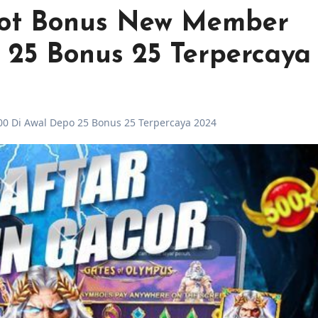
lot Bonus New Member
 25 Bonus 25 Terpercaya
0 Di Awal Depo 25 Bonus 25 Terpercaya 2024