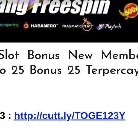
 Slot Bonus New Memb
o 25 Bonus 25 Terperca
3 :
http://cutt.ly/TOGE123Y