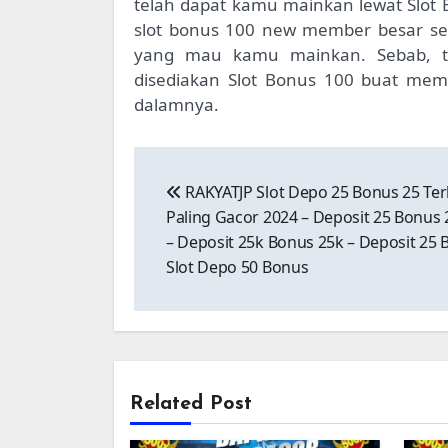
telah dapat kamu mainkan lewat Slot 
slot bonus 100 new member besar se
yang mau kamu mainkan. Sebab, 
disediakan Slot Bonus 100 buat mem
dalamnya.
Post
RAKYATJP Slot Depo 25 Bonus 25 Te
navigation
Paling Gacor 2024 – Deposit 25 Bonus 2
– Deposit 25k Bonus 25k – Deposit 25 
Slot Depo 50 Bonus​
Related Post