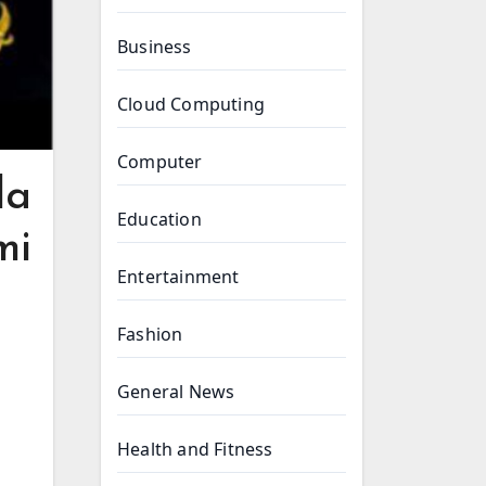
Business
Cloud Computing
Computer
la
Education
mi
Entertainment
Fashion
General News
Health and Fitness