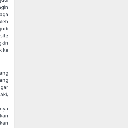
ngin
raga
oleh
judi
site
gkin
k ke
yang
yang
agar
aki,
inya
gkan
akan