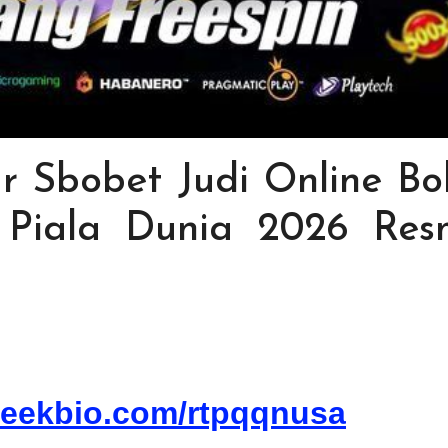
Sbobet Judi Online Bo
Piala Dunia 2026 Res
sleekbio.com/rtpqqnusa