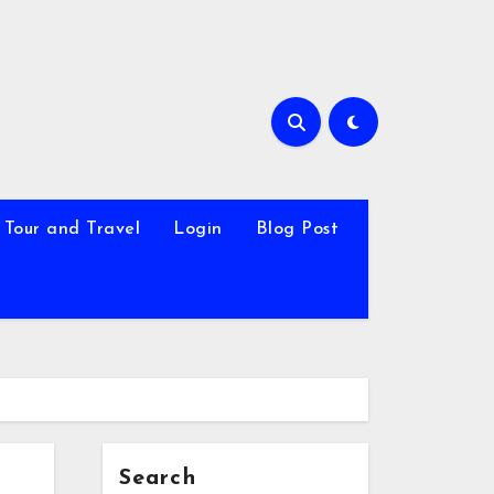
Tour and Travel
Login
Blog Post
Search