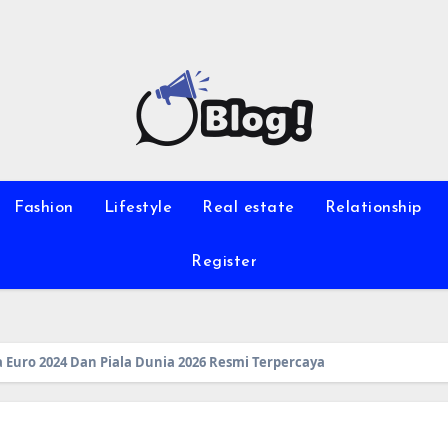
Fashion
Lifestyle
Real estate
Relationship
Register
 Euro 2024 Dan Piala Dunia 2026 Resmi Terpercaya