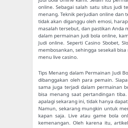
online. Sebagai salah satu situs judi 
menang. Teknik perjudian online dan 
tidak akan diganggu oleh emosi, harap 
masalah tersebut, dan pastikan Anda m
dalam permainan judi bola online, ka
Judi online. Seperti Casino Sbobet, 
membosankan, sehingga sesekali bisa 
menu live casino.
Tips Menang dalam Permainan Judi B
dibanggakan oleh para pemain. Siap
sama juga terjadi dalam permainan bol
bisa menang saat pertandingan tiba. 
apalagi sekarang ini, tidak hanya dap
Namun, sekarang mungkin untuk meno
kapan saja. Live atau game bola o
kemenangan. Oleh karena itu, artik