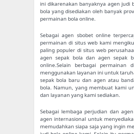
ini dikarenakan banyaknya agen judi 
bola yang disediakan oleh banyak prov
permainan bola online.
Sebagai agen sbobet online terperc
permainan di situs web kami mengik
paling populer di situs web perusaha
agen sepak bola dan agen sepak bo
online.Selain berbagai permainan 
menggunakan layanan ini untuk taruh
sepak bola baru dan agen atau band
bola. Namun, yang membuat kami unik se
dan layanan yang kami sediakan.
Sebagai lembaga perjudian dan agen
agen internasional untuk menyediakan
memudahkan siapa saja yang ingin men
judi bola online kami. Selain itu perm