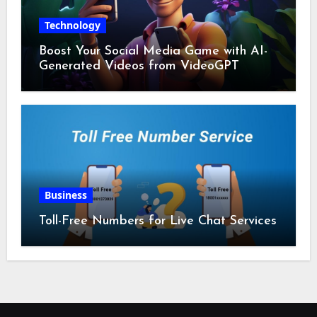
Technology
Boost Your Social Media Game with AI-
Generated Videos from VideoGPT
Business
Toll-Free Numbers for Live Chat Services