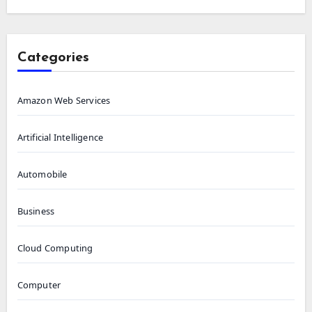
Categories
Amazon Web Services
Artificial Intelligence
Automobile
Business
Cloud Computing
Computer