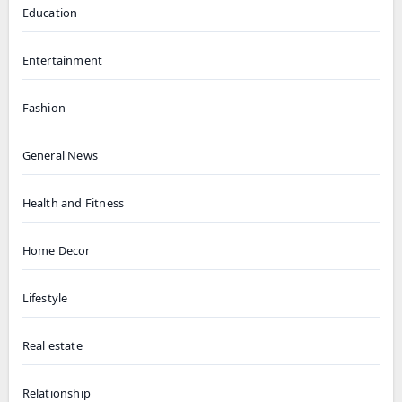
Education
Entertainment
Fashion
General News
Health and Fitness
Home Decor
Lifestyle
Real estate
Relationship