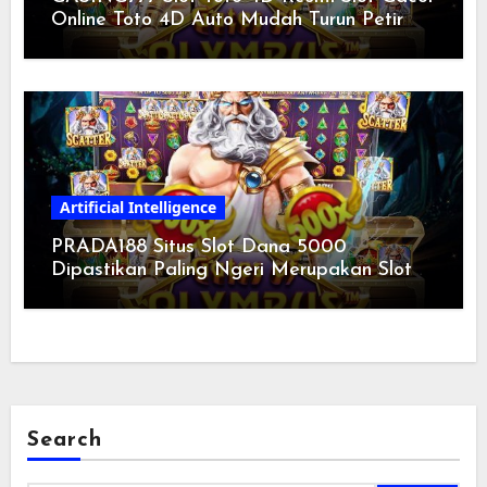
Online Toto 4D Auto Mudah Turun Petir
X500 X1000 Diawal 2024
Artificial Intelligence
PRADA188 Situs Slot Dana 5000
Dipastikan Paling Ngeri Merupakan Slot
Gacor Dana 5000 Terpercaya Auto
Mudah Menang 2024
Search