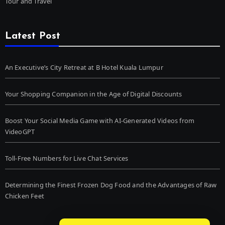
Tour and Travel
Latest Post
An Executive’s City Retreat at B Hotel Kuala Lumpur
Your Shopping Companion in the Age of Digital Discounts
Boost Your Social Media Game with AI-Generated Videos from
VideoGPT
Toll-Free Numbers for Live Chat Services
Determining the Finest Frozen Dog Food and the Advantages of Raw
Chicken Feet