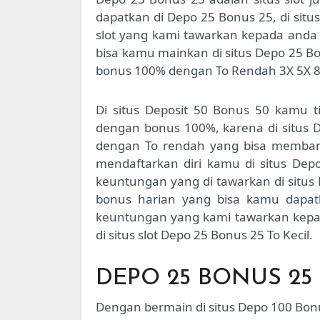
dapatkan di Depo 25 Bonus 25, di sit
slot yang kami tawarkan kepada and
bisa kamu mainkan di situs Depo 25 B
bonus 100% dengan To Rendah 3X 5X 8
Di situs Deposit 50 Bonus 50 kamu t
dengan bonus 100%, karena di situs
dengan To rendah yang bisa memban
mendaftarkan diri kamu di situs De
keuntungan yang di tawarkan di situs
bonus harian yang bisa kamu dapat
keuntungan yang kami tawarkan kepa
di situs slot Depo 25 Bonus 25 To Kecil.
DEPO 25 BONUS 25 T
Dengan bermain di situs Depo 100 Bon