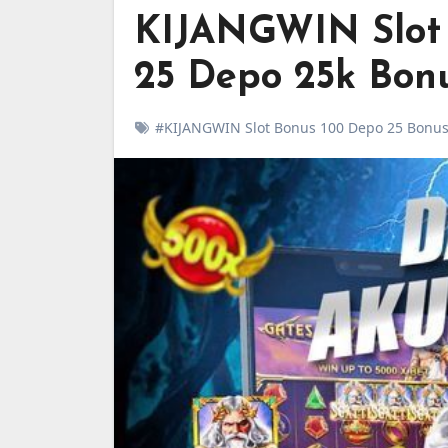
KIJANGWIN Slot 
25 Depo 25k Bon
#KIJANGWIN Slot Bonus 100 Depo 25 Bonus