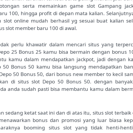
 potongan serta memainkan game slot Gampang jac
 100, hingga profit di depan mata kalian. Selanjutnya
n slot online mudah berhasil yg sesuai buat kalian se
 slot member baru 100 di awal.
idak perlu khawatir dalam mencari situs yang terper
 Depo 25 Bonus 25 kamu bisa bermain dengan bonus 
tu kamu dalam mendapatkan jackpot, jadi dengan 
po 50 Bonus 50 kamu bisa langsung mendapatkan ba
 Depo 50 Bonus 50, dari bonus new member to kecil sa
kan di situs slot Depo 50 Bonus 50. dengan banya
da anda sudah pasti bisa membantu kamu dalam ber
edang ketat saat ini dan di atas itu, situs slot terbaik
us menawarkan bonus dan promosi yang luar biasa ke
maraknya booming situs slot yang tidak henti-hent