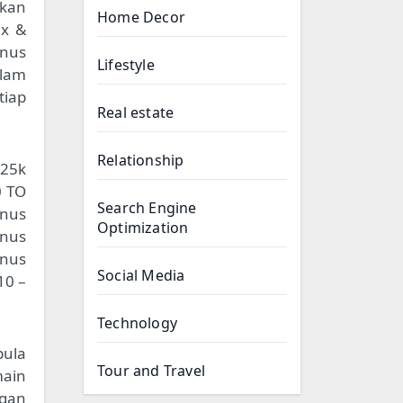
ikan
Home Decor
3x &
onus
Lifestyle
alam
tiap
Real estate
Relationship
 25k
0 TO
Search Engine
onus
Optimization
onus
onus
Social Media
10 –
Technology
pula
Tour and Travel
main
ngan