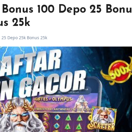
Bonus 100 Depo 25 Bonu
us 25k
 25 Depo 25k Bonus 25k