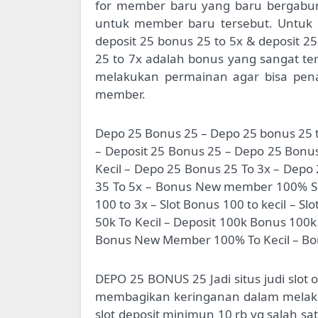
for member baru yang baru bergabung
untuk member baru tersebut. Untuk 
deposit 25 bonus 25 to 5x & deposit 2
25 to 7x adalah bonus yang sangat te
melakukan permainan agar bisa pena
member.
Depo 25 Bonus 25 – Depo 25 bonus 25 to
– Deposit 25 Bonus 25 – Depo 25 Bonu
Kecil – Depo 25 Bonus 25 To 3x – Dep
35 To 5x – Bonus New member 100% S
100 to 3x – Slot Bonus 100 to kecil – 
50k To Kecil – Deposit 100k Bonus 100k
Bonus New Member 100% To Kecil – Bon
DEPO 25 BONUS 25 Jadi situs judi slot
membagikan keringanan dalam melaksan
slot deposit minimun 10 rb yg salah sa