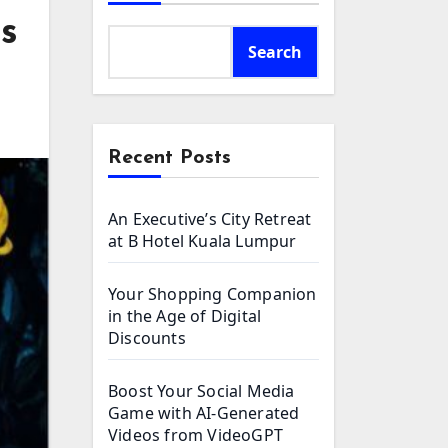
s
Search
Recent Posts
An Executive’s City Retreat
at B Hotel Kuala Lumpur
Your Shopping Companion
in the Age of Digital
Discounts
Boost Your Social Media
Game with AI-Generated
Videos from VideoGPT