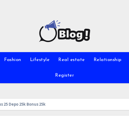
Fashion
Lifestyle
Real estate
Relationship
Register
s 25 Depo 25k Bonus 25k