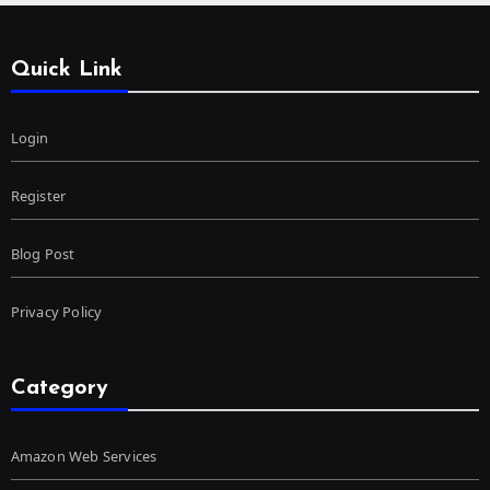
Quick Link
Login
Register
Blog Post
Privacy Policy
Category
Amazon Web Services