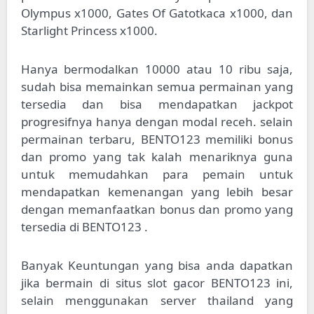
Olympus x1000, Gates Of Gatotkaca x1000, dan
Starlight Princess x1000.
Hanya bermodalkan 10000 atau 10 ribu saja,
sudah bisa memainkan semua permainan yang
tersedia dan bisa mendapatkan jackpot
progresifnya hanya dengan modal receh. selain
permainan terbaru, BENTO123 memiliki bonus
dan promo yang tak kalah menariknya guna
untuk memudahkan para pemain untuk
mendapatkan kemenangan yang lebih besar
dengan memanfaatkan bonus dan promo yang
tersedia di BENTO123 .
Banyak Keuntungan yang bisa anda dapatkan
jika bermain di situs slot gacor BENTO123 ini,
selain menggunakan server thailand yang