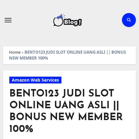
Skip
to
content
Home
»
BENTO123 JUDI SLOT ONLINE UANG ASLI || BONUS
NEW MEMBER 100%
Amazon Web Services
BENTO123 JUDI SLOT
ONLINE UANG ASLI ||
BONUS NEW MEMBER
100%