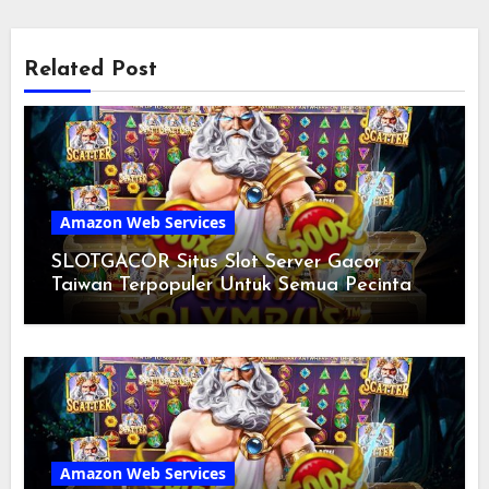
Related Post
Amazon Web Services
SLOTGACOR Situs Slot Server Gacor
Taiwan Terpopuler Untuk Semua Pecinta
Slot Mania Hari Ini 2024
Amazon Web Services