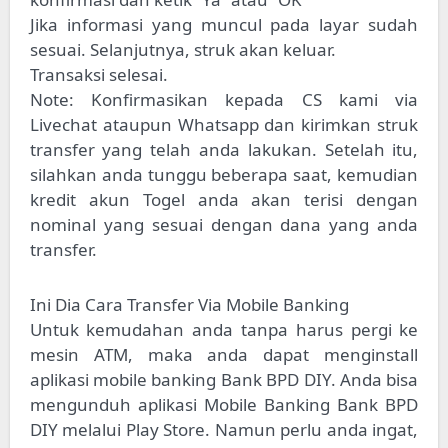
Jika informasi yang muncul pada layar sudah
sesuai. Selanjutnya, struk akan keluar.
Transaksi selesai.
Note: Konfirmasikan kepada CS kami via
Livechat ataupun Whatsapp dan kirimkan struk
transfer yang telah anda lakukan. Setelah itu,
silahkan anda tunggu beberapa saat, kemudian
kredit akun Togel anda akan terisi dengan
nominal yang sesuai dengan dana yang anda
transfer.
Ini Dia Cara Transfer Via Mobile Banking
Untuk kemudahan anda tanpa harus pergi ke
mesin ATM, maka anda dapat menginstall
aplikasi mobile banking Bank BPD DIY. Anda bisa
mengunduh aplikasi Mobile Banking Bank BPD
DIY melalui Play Store. Namun perlu anda ingat,