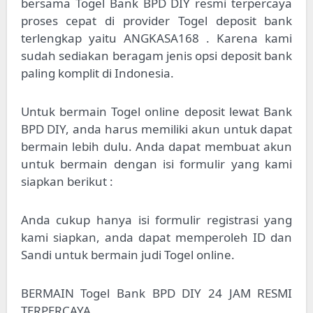
bersama Togel Bank BPD DIY resmi terpercaya
proses cepat di provider Togel deposit bank
terlengkap yaitu ANGKASA168 . Karena kami
sudah sediakan beragam jenis opsi deposit bank
paling komplit di Indonesia.
Untuk bermain Togel online deposit lewat Bank
BPD DIY, anda harus memiliki akun untuk dapat
bermain lebih dulu. Anda dapat membuat akun
untuk bermain dengan isi formulir yang kami
siapkan berikut :
Anda cukup hanya isi formulir registrasi yang
kami siapkan, anda dapat memperoleh ID dan
Sandi untuk bermain judi Togel online.
BERMAIN Togel Bank BPD DIY 24 JAM RESMI
TERPERCAYA