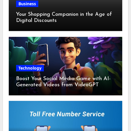
Business
Your Shopping Companion in the Age of
Digital Discounts
Technology
Boost Your Social Media Game with AI-
Generated Videos from VideoGPT