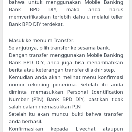
bahwa untuk menggunakan Mobile Banking
Bank BPD DIY, maka anda harus
memverifikasikan terlebih dahulu melalui teller
Bank BPD DIY terdekat.
Masuk ke menu m-Transfer.
Selanjutnya, pilih transfer ke sesama bank.
Dengan transfer menggunakan Mobile Banking
Bank BPD DIY, anda juga bisa menambahkan
berita atau keterangan transfer di akhir step.
Kemudian anda akan melihat menu konfirmasi
nomor rekening penerima. Setelah itu anda
diminta memasukkan Personal Identification
Number (PIN) Bank BPD DIY, pastikan tidak
salah dalam memasukkan PIN
Setelah itu akan muncul bukti bahwa transfer
anda berhasil.
Konfirmasikan kepada Livechat ataupun