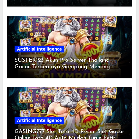
Security Services
Artificial Intelligence
SUSTER123 Akun Pro Server Thailand
Gacor Terpercaya Gampang Menang
Gede Diawal Bagi Pemula Slot Mania
Server Luar Negeri 2024
Artificial Intelligence
GASING777 Slot Toto 4D Resmi Slot Gacor
Online Toto 4D Auto Mudah Turun Petir