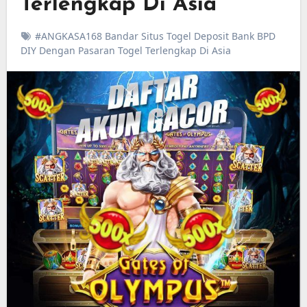
Terlengkap Di Asia
#ANGKASA168 Bandar Situs Togel Deposit Bank BPD
DIY Dengan Pasaran Togel Terlengkap Di Asia