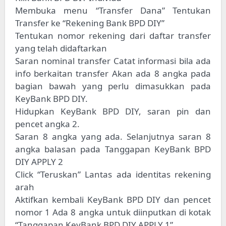
Membuka menu “Transfer Dana” Tentukan
Transfer ke “Rekening Bank BPD DIY”
Tentukan nomor rekening dari daftar transfer
yang telah didaftarkan
Saran nominal transfer Catat informasi bila ada
info berkaitan transfer Akan ada 8 angka pada
bagian bawah yang perlu dimasukkan pada
KeyBank BPD DIY.
Hidupkan KeyBank BPD DIY, saran pin dan
pencet angka 2.
Saran 8 angka yang ada. Selanjutnya saran 8
angka balasan pada Tanggapan KeyBank BPD
DIY APPLY 2
Click “Teruskan” Lantas ada identitas rekening
arah
Aktifkan kembali KeyBank BPD DIY dan pencet
nomor 1 Ada 8 angka untuk diinputkan di kotak
“Tanggapan KeyBank BPD DIY APPLY 1”