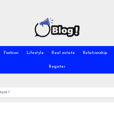
Fashion
Lifestyle
Real estate
Relationship
Register
iture ?