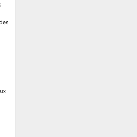
s
 des
aux