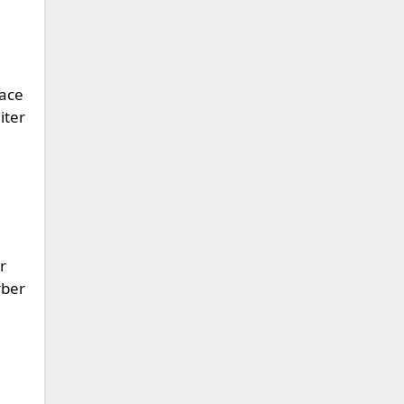
cace
iter
r
rber