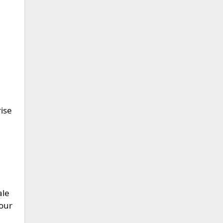
ise
ale
pour