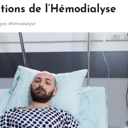
ations de l’Hémodialyse
lyse
,
#hémodialyse