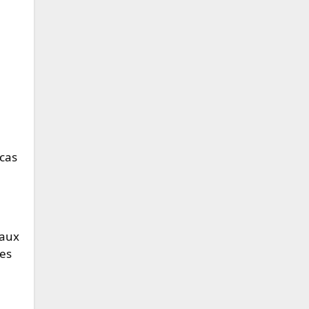
 cas
maux
ues