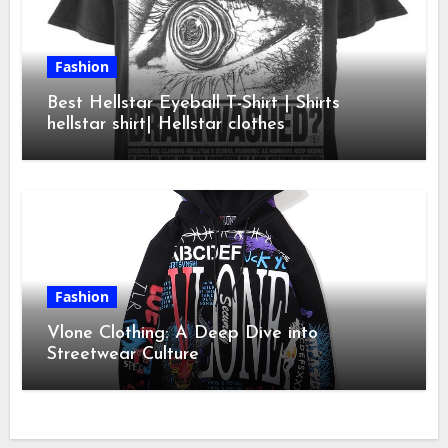
Fashion
Best Hellstar Eyeball T-Shirt | Shirts
hellstar shirt| Hellstar clothes
Fashion
Vlone Clothing: A Deep Dive into
Streetwear Culture