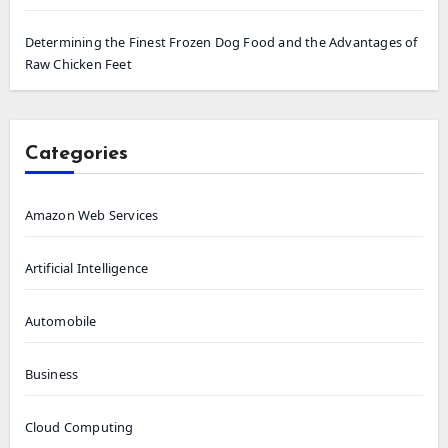
れ、「商人の石」とも呼ばれるシトリンは繁栄と
豊かさを引き寄せるといわれています。 強度と寿
Determining the Finest Frozen Dog Food and the Advantages of
命 硬さと剛性 宝石ビーズの劣化に対する耐性と
Raw Chicken Feet
寿命が長いことはよく知られています。 これらの
貴重な石は、正しいお手入れをすれば、時の試練
に耐え、何世代にもわたってその美しさと輝きを
Categories
保つことができます。 自然は無反応です 宝石は
非反応性で低刺激性であるため、卑金属や合成材
料とは異なり、敏感肌の人にとって良い選択で
Amazon Web Services
す。 この生まれつきの特徴により、宝石ジュエリ
ーを長期間着用しても安全で快適であることは間
Artificial Intelligence
違いありません。 設計の柔軟性 さまざまな材質
への適合性…
Automobile
Business
Cloud Computing