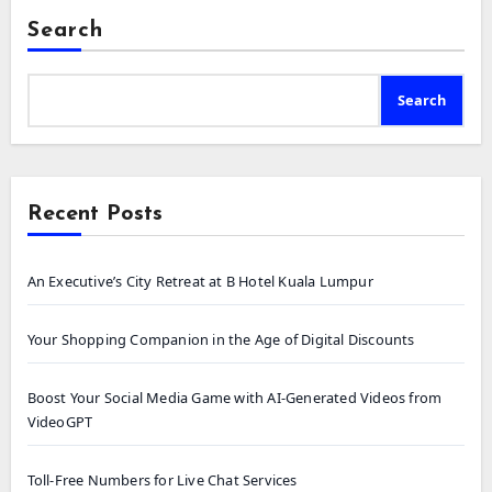
は、繊細なパステル トーンから深く豊かな色合い
Search
まで、驚くほど多様です。 ジュエリー デザイナ
ーは、この広大なカラー パレットのおかげで創造
性を発揮し、幅広い好みや好みに対応できます。
Search
独特の質感と模様 ジュエリーのデザインは、各宝
石ビーズが示す独特のパターンとテクスチャーか
ら深みと複雑さを増します。 宝石で作られたジュ
エリーのそれぞれのアイテムは、ラブラドライト
Recent Posts
の虹色の輝きと瑪瑙の魅惑的な渦巻きにより、真
にユニークです。 形而上学的能力の使用 回復と
An Executive’s City Retreat at B Hotel Kuala Lumpur
健康 多くの人は、宝石の形而上学的性質が治癒、
バランス、全体的な幸福に役立つと考えていま
す。 たとえば、ローズクォーツは愛と思いやりに
Your Shopping Companion in the Age of Digital Discounts
つながり、アメジストはストレス軽減と精神的な
啓発に役立つと言われています。 元気づけて活性
Boost Your Social Media Game with AI-Generated Videos from
化する 一部の宝石には、活力を高め、精神を高揚
VideoGPT
させるエネルギー的な性質があると考えられてい
ます。 タイガーアイは大胆さと自信を与えるとさ
Toll-Free Numbers for Live Chat Services